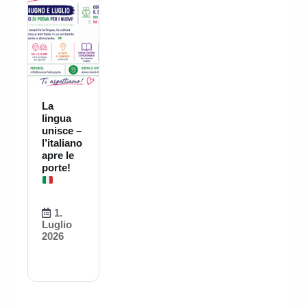
La
lingua
unisce –
l’italiano
apre le
porte!
1.
Luglio
2026