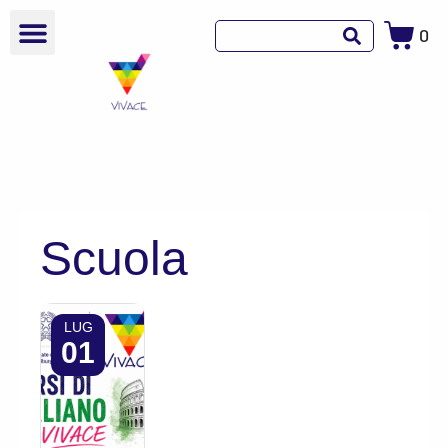
0
Scuola
LUG
01