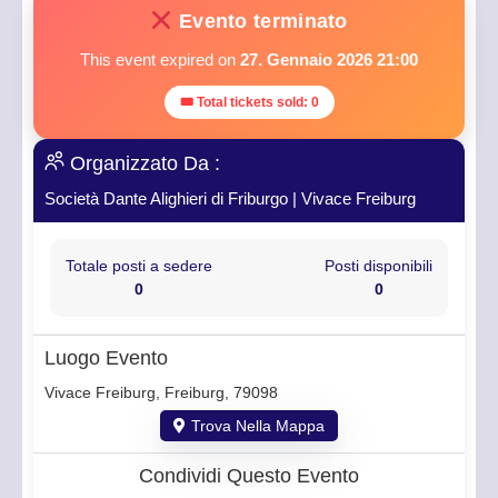
Evento terminato
This event expired on
27. Gennaio 2026 21:00
🎟 Total tickets sold: 0
Organizzato Da :
Società Dante Alighieri di Friburgo
|
Vivace Freiburg
Totale posti a sedere
Posti disponibili
0
0
Luogo Evento
Vivace Freiburg, Freiburg, 79098
Trova Nella Mappa
Condividi Questo Evento