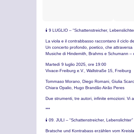
🕯 9 LUGLIO – “Schattenstreicher, Lebenslichte
La viola e il contrabbasso raccontano il ciclo de
Un concerto profondo, poetico, che attraversa i 
Musiche di Hindemith, Brahms e Schumann – con
Martedì 9 luglio 2025, ore 19:00
Vivace-Freiburg e.V., Wallstraße 15, Freiburg
Tommaso Morano, Diego Romani, Giulia Scar
Chiara Opalio, Hugo Brandão Airão Peres
Due strumenti, tre autori, infinite emozioni. Vi 
***
🕯 09. JULI – “Schattenstreicher, Lebenslichter”
Bratsche und Kontrabass erzählen vom Kreisl