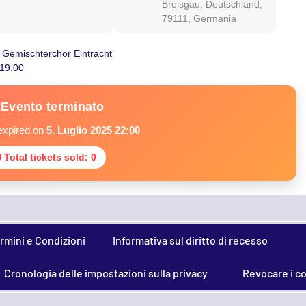
Breisgau, Deutschland,
79111, Germania
l Gemischterchor Eintracht
 19.00
Evento terminato
expired on
5. Luglio 2025 22:00
 Total tickets sold: 0
rmini e Condizioni
Informativa sul diritto di recesso
Cronologia delle impostazioni sulla privacy
Revocare i c